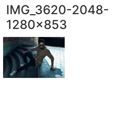
IMG_3620-2048-
1280×853