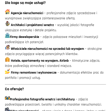
Dla kogo są moje usługi?
Agencje nieruchomości
– profesjonalne zdjęcia sprzedażowe i
wynajmowe zwiększające zainteresowanie ofertą.
Architekci i projektanci wnętrz
– wysokiej jakości fotografie
ukazujące estetykę i detale projektu.
Firmy deweloperskie
– zdjęcia pokazowe mieszkań i inwestycji
podkreślające ich potencjał.
Właściciele nieruchomości na sprzedaż lub wynajem
– atrakcyjne
zdjęcia przyciągające więcej potencjalnych klientów.
Hotele, apartamenty na wynajem, Airbnb
– klimatyczne zdjęcia,
które podkreślają atmosferę i standard miejsca.
Firmy remontowe i wykonawcze
– dokumentacja efektów prac do
portfolio i promocji usług.
Co oferuję?
Profesjonalna fotografia wnętrz i architektury
– zdjęcia
podkreślające przestrzeń, światło i unikalny charakter nieruchomości.