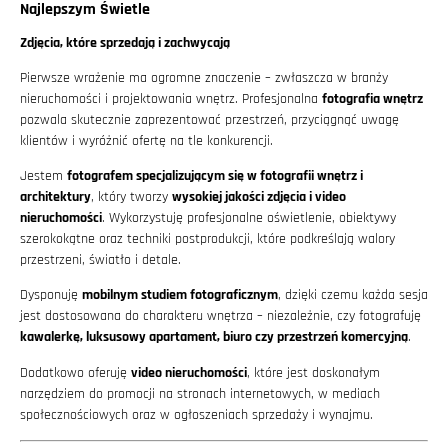
Najlepszym Świetle
Zdjęcia, które sprzedają i zachwycają
Pierwsze wrażenie ma ogromne znaczenie – zwłaszcza w branży
nieruchomości i projektowania wnętrz. Profesjonalna
fotografia wnętrz
pozwala skutecznie zaprezentować przestrzeń, przyciągnąć uwagę
klientów i wyróżnić ofertę na tle konkurencji.
Jestem
fotografem specjalizującym się w fotografii wnętrz i
architektury
, który tworzy
wysokiej jakości zdjęcia i video
nieruchomości
. Wykorzystuję profesjonalne oświetlenie, obiektywy
szerokokątne oraz techniki postprodukcji, które podkreślają walory
przestrzeni, światło i detale.
Dysponuję
mobilnym studiem fotograficznym
, dzięki czemu każda sesja
jest dostosowana do charakteru wnętrza – niezależnie, czy fotografuję
kawalerkę, luksusowy apartament, biuro czy przestrzeń komercyjną
.
Dodatkowo oferuję
video nieruchomości
, które jest doskonałym
narzędziem do promocji na stronach internetowych, w mediach
społecznościowych oraz w ogłoszeniach sprzedaży i wynajmu.