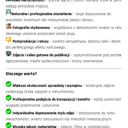
Video nieruchomości
– płynne ujęcia z drona i kamery, które w pełni
oddają atmosferę miejsca.
Naturalne i profesjonalne oświetlenie
– sesje dopasowane do
warunków świetlnych dla maksymalnej jakości obrazu.
Fotografia stylizowana
– współpraca z dekoratorami wnętrz w celu
idealnego ułożenia przestrzeni przed sesją.
Postprodukcja i retusz
– korekta perspektywy, balansu bieli i detali
dla perfekcyjnego efektu końcowego.
Zdjęcia i video gotowe do publikacji
– zoptymalizowane pod portale
ogłoszeniowe, media społecznościowe i strony internetowe.
Dlaczego warto?
Większa skuteczność sprzedaży i wynajmu
– atrakcyjne zdjęcia
zwiększają liczbę zapytań o nieruchomość.
Profesjonalne podejście do kompozycji i światła
– każda przestrzeń
wygląda przestronnie i przytulnie.
Indywidualne dopasowanie stylu zdjęć
– dostosowane do rynku
nieruchomości, wnętrz luksusowych lub mieszkań inwestycyjnych.
Wysoka jakość materiałów
– zdjęcia i filmy w rozdzielczości