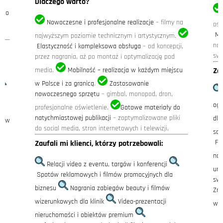
Dlaczego warto?
 do
Nowoczesne i profesjonalne realizacje
– filmy na
ośw
Mo
najwyższym poziomie technicznym i artystycznym.
noc
Elastyczność i kompleksowa obsługa
– od koncepcji,
swo
przez nagrania, aż po montaż i optymalizację pod
media.
Mobilność – realizacja w każdym miejscu
Zau
w Polsce i za granicą
.
Zastosowanie
m
nowoczesnego sprzętu
– gimbal, monopod, dron,
ogł
profesjonalne oświetlenie.
Gotowe materiały do
natychmiastowej publikacji
– zoptymalizowane pliki
dla
mów
do social media, stron internetowych i telewizji.
soc
Fo
Zaufali mi klienci, którzy potrzebowali:
noc
Relacji video z eventu, targów i konferencji
uni
Spotów reklamowych i filmów promocyjnych dla
swo
biznesu
Nagrania zabiegów beauty i filmów
Zmy
wizerunkowych dla klinik
Video-prezentacji
wiz
nieruchomości i obiektów premium