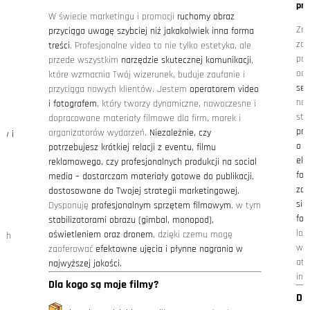
pro
W świecie marketingu i promocji
ruchomy obraz
Zmy
przyciąga uwagę szybciej niż jakakolwiek inna forma
zdj
treści
. Profesjonalne video to nie tylko estetyka, ale
pod
przede wszystkim
narzędzie skutecznej komunikacji
,
odp
które wzmacnia Twój wizerunek, buduje zaufanie i
sen
przyciąga nowych klientów. Jestem
operatorem video
naj
i fotografem
, który tworzy dynamiczne, nowoczesne i
.
stw
dopracowane materiały filmowe dla firm, marek i
pro
organizatorów wydarzeń.
Niezależnie, czy
aw i
o p
potrzebujesz krótkiej relacji z eventu, filmu
eks
reklamowego, czy profesjonalnych produkcji na social
fot
media – dostarczam materiały gotowe do publikacji,
zdj
dostosowane do Twojej strategii marketingowej.
sie
Dysponuję
profesjonalnym sprzętem filmowym
, w tym
fot
stabilizatorami obrazu (gimbal, monopod),
lok
oświetleniem oraz dronem
, dzięki czemu mogę
ych
wyn
zaoferować
efektowne ujęcia i płynne nagrania w
atm
najwyższej jakości.
ind
Dla kogo są moje filmy?
ce
Dl