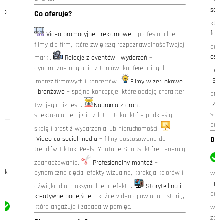
sen
dio
Co oferuję?
któ
fot
Video promocyjne i reklamowe
– profesjonalne
filmy dla firm, które zwiększą rozpoznawalność Twojej
od 
ch.
ośw
marki.
Relacje z eventów i wydarzeń
–
dynamiczne nagrania z targów, konferencji, gali,
nii
per
St
imprez firmowych i koncertów.
Filmy wizerunkowe
i branżowe
– spójne koncepcje, które oddają charakter
pro
Zd
Twojego biznesu.
Nagrania z drona
–
soc
spektakularne ujęcia z lotu ptaka, które podkreślą
port
skalę i prestiż wydarzenia lub nieruchomości.
Video do social media
– filmy dostosowane do
Dl
trendów TikTok, Reels, YouTube Shorts, które generują
zaangażowanie.
Profesjonalny montaż
–
mak
dynamiczne cięcia, efekty wizualne, korekcja kolorów i
w k
In
dźwięku dla maksymalnego efektu.
Storytelling i
dos
kreatywne podejście
– każde video opowiada historię,
która angażuje i zapada w pamięć.
wiz
zdj
po