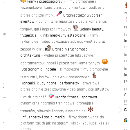
Firmy i przedsiębiorcy
– filmy promocyjne i
wizerunkowe, które przyciągną klientów i podkreślą
zdj
profesjonalizm marki.
Organizatorzy wydarzeń i
o
eventów
– dynamiczne reportaże video z konferencji,
ogł
targów, gal i imprez firmowych.
Salony beauty,
alne
bud
fryzjerskie i kliniki medycyny estetycznej
– filmy
 i
lok
reklamowe i video pokazujące zabiegi, wnętrza oraz
fot
zespół w akcji.
Branża nieruchomości i
luk
architektura
– wideo-prezentacje luksusowych
na 
apartamentów, hoteli i przestrzeni komercyjnych.
Ins
Gastronomia i hotele
– klimatyczne filmy promocyjne
kob
restauracji, barów i obiektów noclegowych.
prz
ie,
Tancerki, kluby nocne i performerzy
– zmysłowe i
cia
pre
profesjonalnie zrealizowane video promujące artystów
Ses
i ich działalność.
Branża fitness i sportowa
–
pry
dynamiczne nagrania treningowe, promujące
Co
trenerów, siłownie i sporty ekstremalne.
Influencerzy i social media
– filmy dopasowane do
cja
platform takich jak Instagram, TikTok, YouTube, Reels i
Shorts.
odw