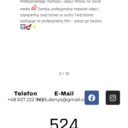
Profesjonalnego montażu i edycji filmów na social
media
Zamów profesjonalny materiał video i
zaprezentuj swój biznes w ruchu!
Twój biznes
zasługuje na profesjonalny film – pokaż go światu!
3
/
10
Telefon
E-Mail
+48 507 222 967
hryb.denys@gmail.com
524